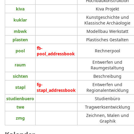
Hochbaukonstruktion
kiva
Kiva Projekt
Kunstgeschichte und
kuklar
Klassische Archäologie
mbwk
Modellbau Werkstatt
plasten
Plastisches Gestalten
fb-
pool
Rechnerpool
pool_addressbook
Entwerfen und
raum
Raumgestaltung
sichten
Beschreibung
fg-
Entwerfen und
stapl
stapl_addressbook
Regionalentwicklung
studienbuero
Studienbüro
twe
Tragwerksentwicklung
Zeichnen, Malen und
zmg
Graphik