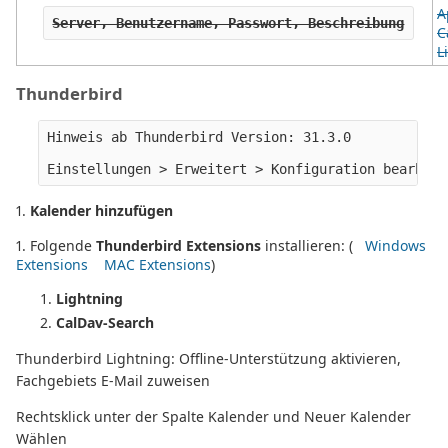
A
Server, Benutzername, Passwort, Beschreibung
C
L
Thunderbird
Hinweis ab Thunderbird Version: 31.3.0

1.
Kalender hinzufügen
1. Folgende
Thunderbird Extensions
installieren: (
Windows
Extensions
MAC Extensions
)
Lightning
CalDav-Search
Thunderbird Lightning: Offline-Unterstützung aktivieren,
Fachgebiets E-Mail zuweisen
Rechtsklick unter der Spalte Kalender und Neuer Kalender
Wählen