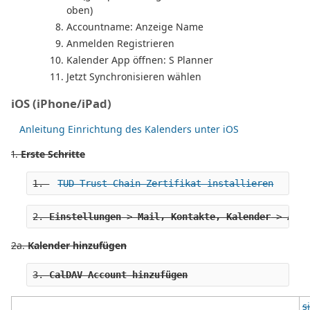
oben)
Accountname: Anzeige Name
Anmelden Registrieren
Kalender App öffnen: S Planner
Jetzt Synchronisieren wählen
iOS (iPhone/iPad)
Anleitung Einrichtung des Kalenders unter iOS
1.
Erste Schritte
1. 
TUD Trust-Chain Zertifikat installieren
2. 
Einstellungen
 > 
Mail, Kontakte, Kalender
 > 
Acco
2a.
Kalender hinzufügen
3. 
CalDAV Account hinzufügen
s