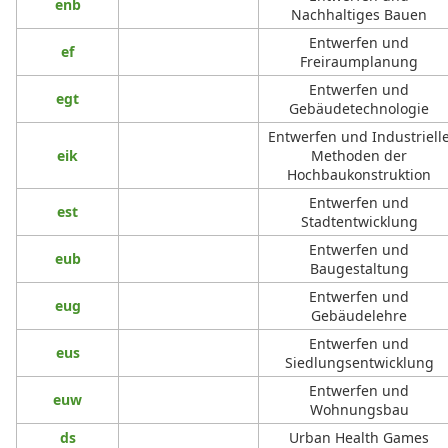
enb
Nachhaltiges Bauen
Entwerfen und
ef
Freiraumplanung
Entwerfen und
egt
Gebäudetechnologie
Entwerfen und Industriell
eik
Methoden der
Hochbaukonstruktion
Entwerfen und
est
Stadtentwicklung
Entwerfen und
eub
Baugestaltung
Entwerfen und
eug
Gebäudelehre
Entwerfen und
eus
Siedlungsentwicklung
Entwerfen und
euw
Wohnungsbau
ds
Urban Health Games