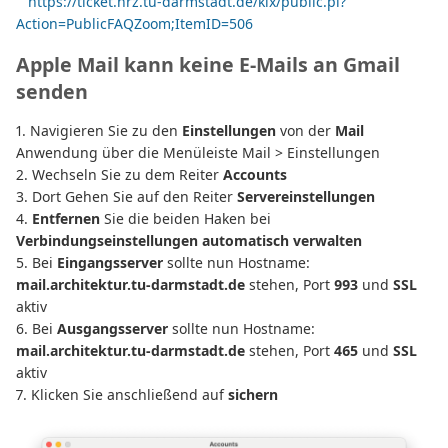
https://ticket.hrz.tu-darmstadt.de/kix/public.pl?
Action=PublicFAQZoom;ItemID=506
Apple Mail kann keine E-Mails an Gmail
senden
1. Navigieren Sie zu den
Einstellungen
von der
Mail
Anwendung über die Menüleiste Mail > Einstellungen
2. Wechseln Sie zu dem Reiter
Accounts
3. Dort Gehen Sie auf den Reiter
Servereinstellungen
4.
Entfernen
Sie die beiden Haken bei
Verbindungseinstellungen automatisch verwalten
5. Bei
Eingangsserver
sollte nun Hostname:
mail.architektur.tu-darmstadt.de
stehen, Port
993
und
SSL
aktiv
6. Bei
Ausgangsserver
sollte nun Hostname:
mail.architektur.tu-darmstadt.de
stehen, Port
465
und
SSL
aktiv
7. Klicken Sie anschließend auf
sichern