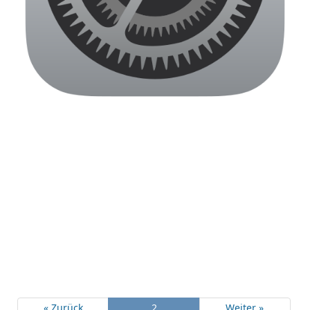
« Zurück
2
Weiter »