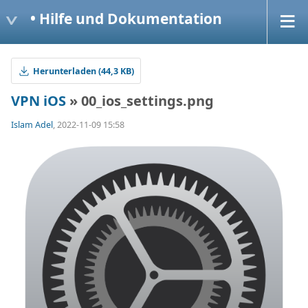
• Hilfe und Dokumentation
Herunterladen (44,3 KB)
VPN iOS
» 00_ios_settings.png
Islam Adel
, 2022-11-09 15:58